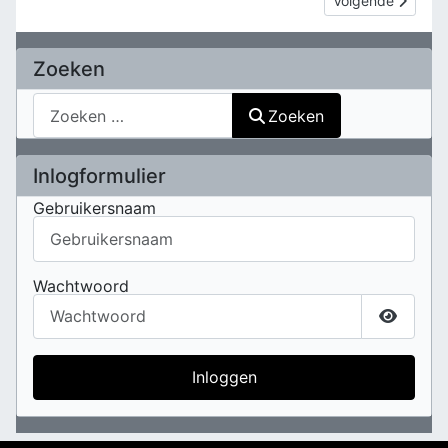
Volgende
Zoeken
Zoeken
Zoeken
Inlogformulier
Gebruikersnaam
Wachtwoord
Toon w
Inloggen