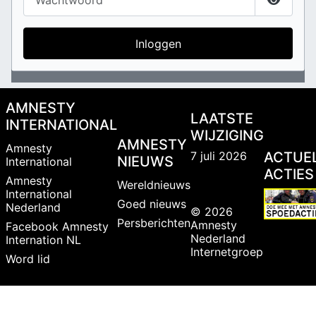
Toon w
Inloggen
AMNESTY
LAATSTE
INTERNATIONAL
WIJZIGING
AMNESTY
Amnesty
7 juli 2026
ACTUE
NIEUWS
International
ACTIES
Amnesty
Wereldnieuws
International
Goed nieuws
Nederland
© 2026
Persberichten
Amnesty
Facebook Amnesty
Nederland
Internation NL
Internetgroep
Word lid