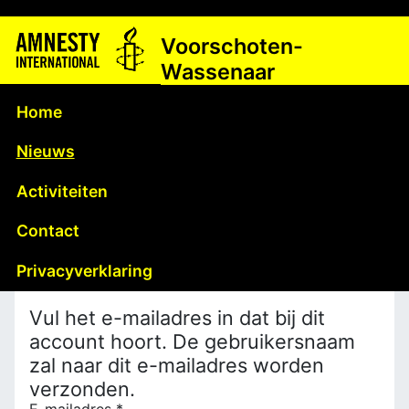
Voorschoten-
Wassenaar
Home
Nieuws
Activiteiten
Contact
Privacyverklaring
Vul het e-mailadres in dat bij dit
account hoort. De gebruikersnaam
zal naar dit e-mailadres worden
verzonden.
E-mailadres
*